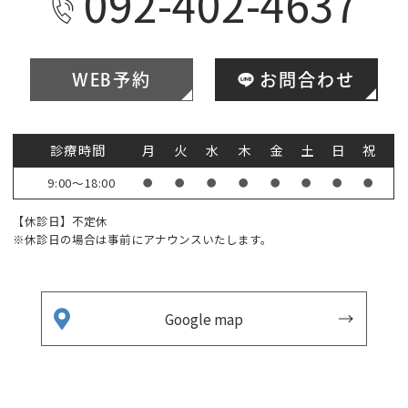
092-402-4637
WEB予約
お問合わせ
診療時間
月
火
水
木
金
土
日
祝
9:00～18:00
●
●
●
●
●
●
●
●
【休診日】不定休
※休診日の場合は事前にアナウンスいたします。
Google map