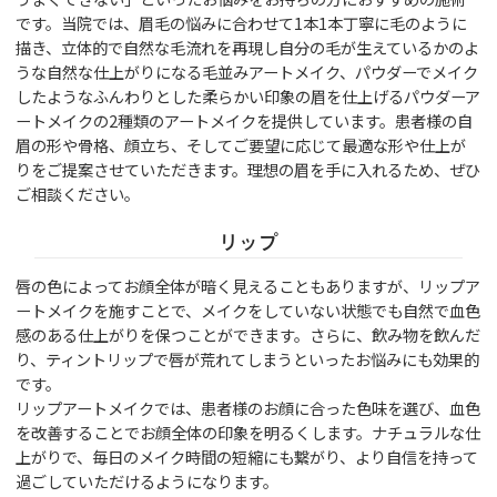
です。当院では、眉毛の悩みに合わせて1本1本丁寧に毛のように
描き、立体的で自然な毛流れを再現し自分の毛が生えているかのよ
うな自然な仕上がりになる毛並みアートメイク、パウダーでメイク
したようなふんわりとした柔らかい印象の眉を仕上げるパウダーア
ートメイクの2種類のアートメイクを提供しています。患者様の自
眉の形や骨格、顔立ち、そしてご要望に応じて最適な形や仕上が
りをご提案させていただきます。理想の眉を手に入れるため、ぜひ
ご相談ください。
リップ
唇の色によってお顔全体が暗く見えることもありますが、リップア
ートメイクを施すことで、メイクをしていない状態でも自然で血色
感のある仕上がりを保つことができます。さらに、飲み物を飲んだ
り、ティントリップで唇が荒れてしまうといったお悩みにも効果的
です。
リップアートメイクでは、患者様のお顔に合った色味を選び、血色
を改善することでお顔全体の印象を明るくします。ナチュラルな仕
上がりで、毎日のメイク時間の短縮にも繋がり、より自信を持って
過ごしていただけるようになります。