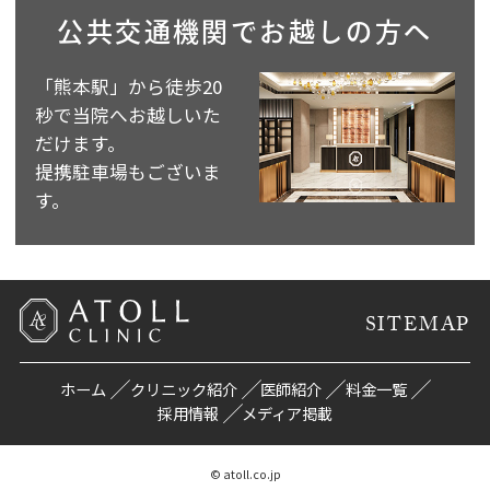
公共交通機関で
お越しの方へ
「熊本駅」から徒歩20
秒で当院へお越しいた
だけます。
提携駐車場もございま
す。
SITEMAP
ホーム
クリニック紹介
医師紹介
料金一覧
採用情報
メディア掲載
© atoll.co.jp