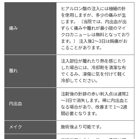
ヒアルロン酸の注入には極細の針
を使用しますが、多少の痛みが生
じます。 （当院では、内出血が出
痛み
ずらく痛みや腫れが最小限のマイ
クロカニューレは無料となっており
ます。） 注入後2～3日は鈍痛がお
こることがあります。
注入部位が腫れたり熱を感じたり
した場合には、冷却剤を清潔な布
腫れ
でくるみ、凍傷に気を付けて軽く
冷却してください。
注射後の針跡の赤い刺入点は通常2
～3日で消失します。稀に内出血と
内出血
なる場合があり、改善まで 1～2週
間必要となります。
メイク
施術後より可能です。