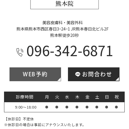
美容皮膚科・美容外科
熊本県熊本市西区春日3ｰ24ｰ1 JR熊本春日北ビル2F
熊本駅徒歩20秒
096-342-6871
WEB予約
お問合わせ
診療時間
月
火
水
木
金
土
日
祝
9:00～18:00
●
●
●
●
●
●
●
●
【休診日】不定休
※休診日の場合は事前にアナウンスいたします。