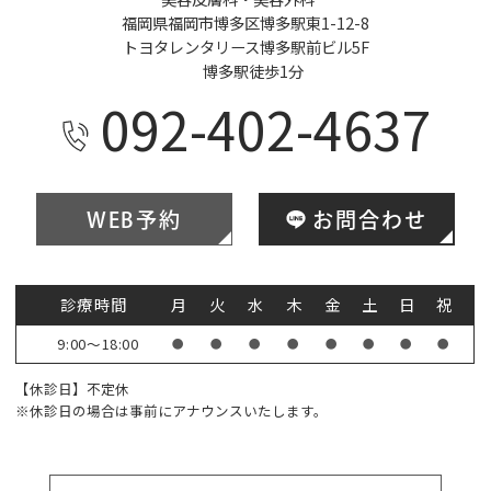
福岡県福岡市博多区博多駅東1-12-8
トヨタレンタリース博多駅前ビル5F
博多駅徒歩1分
092-402-4637
WEB予約
お問合わせ
診療時間
月
火
水
木
金
土
日
祝
9:00～18:00
●
●
●
●
●
●
●
●
【休診日】不定休
※休診日の場合は事前にアナウンスいたします。