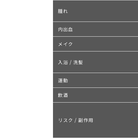
腫れ
内出血
メイク
入浴 / 洗髪
運動
飲酒
リスク / 副作用