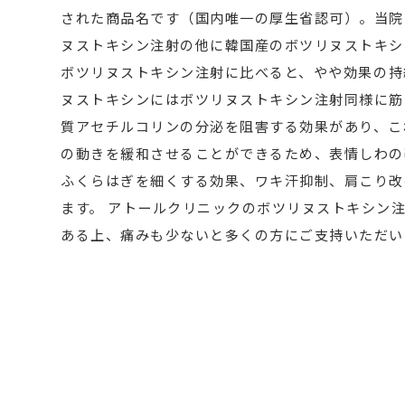
された商品名です（国内唯一の厚生省認可）。当院
ヌストキシン注射
の他に韓国産のボツリヌストキシ
ボツリヌストキシン注射
に比べると、やや効果の持
ヌストキシンにはボツリヌストキシン注射
同様に筋
質アセチルコリンの分泌を阻害する効果があり、こ
の動きを緩和させることができるため、表情しわの
ふくらはぎを細くする効果、ワキ汗抑制、肩こり改
ます。 アトールクリニックのボツリヌストキシン
ある上、痛みも少ないと多くの方にご支持いただい