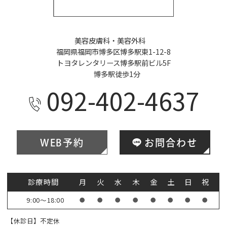
美容皮膚科・美容外科
福岡県福岡市博多区博多駅東1-12-8
トヨタレンタリース博多駅前ビル5F
博多駅徒歩1分
092-402-4637
WEB予約
お問合わせ
診療時間
月
火
水
木
金
土
日
祝
9:00～18:00
●
●
●
●
●
●
●
●
【休診日】不定休