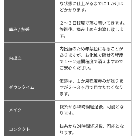
な状態に仕上がるまでに１か月ほ
どかかります。
２〜３日程度で落ち着いてきます。
痛み / 熱感
施術後、痛み止めをお渡し致しま
す。
内出血のため赤紫色になることが
ありますが、お化粧で隠せる程度
内出血
で１〜２週間程度で消えますので
ご安心ください。
傷跡は、１か月程度赤みが残りま
ダウンタイム
すが２〜３ヶ月で目立たなくなり
ます。
抜糸から48時間経過後、可能とな
メイク
ります。
抜糸から24時間経過後、可能とな
コンタクト
ります。