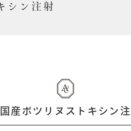
キシン注射
国産ボツリヌストキシン