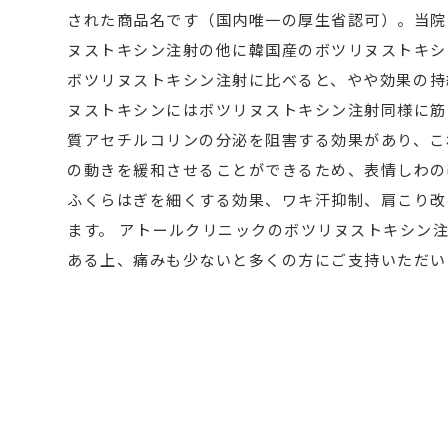
された商品名です（国内唯一の厚生省認可）。当院
ヌストキシン注射
の他に韓国産のボツリヌストキシ
ボツリヌストキシン注射
に比べると、やや効果の持
ヌストキシンにはボツリヌストキシン注射
同様に筋
質アセチルコリンの分泌を阻害する効果があり、こ
の動きを緩和させることができるため、表情しわの
ふくらはぎを細くする効果、ワキ汗抑制、肩こり改
ます。 アトールクリニックのボツリヌストキシン
ある上、痛みも少ないと多くの方にご支持いただい