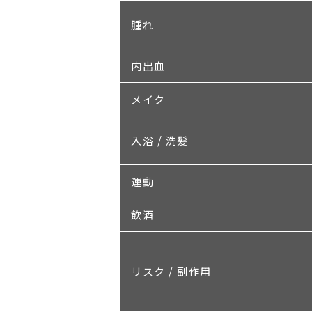
腫れ
内出血
メイク
入浴 / 洗髪
運動
飲酒
リスク / 副作用