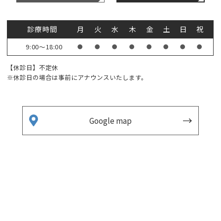
診療時間
月
火
水
木
金
土
日
祝
9:00～18:00
●
●
●
●
●
●
●
●
【休診日】不定休
※休診日の場合は事前にアナウンスいたします。
Google map