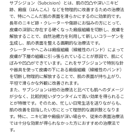
サブシジョン（Subcision）とは、肌の凹凸や深いニキビ
跡、瘢痕（はんこん）などを物理的に改善するための治療法
で、特にへこんだ肌の表面を滑らかにするのに効果的です。
長年のニキビ跡・クレーターや傷跡にお悩みの方にとって、
皮膚の深部に存在する硬くなった瘢痕組織を切断し、皮膚を
解放することで、自然治癒力を利用して新しいコラーゲンを
生成し、肌の表面を整える画期的な治療法です。
クレーターやへこみは瘢痕組織（線維性のバンド）によって
皮膚が下層の組織に引っ張られていることが原因で、肌にく
ぼみや凹凸ができています。これをサブシジョンで特別な針
や器具を使って皮膚の下にある瘢痕組織（線維性のバンド）
を切断し物理的に解放することで、肌の表面が持ち上がり、
平坦で滑らかな外観に改善されます。
また、サブシジョンは他の治療法と比べても肌へのダメージ
が少なく、比較的短いダウンタイムで高い効果を得られるこ
とが特徴です。そのため、忙しい日常生活を送りながらも、
肌の改善を目指したい方にとって理想的な選択肢となりま
す。特に、ニキビ跡や瘢痕が深い場合や、従来の表面治療法
では十分な効果が得られなかった方におすすめの治療法で
す。