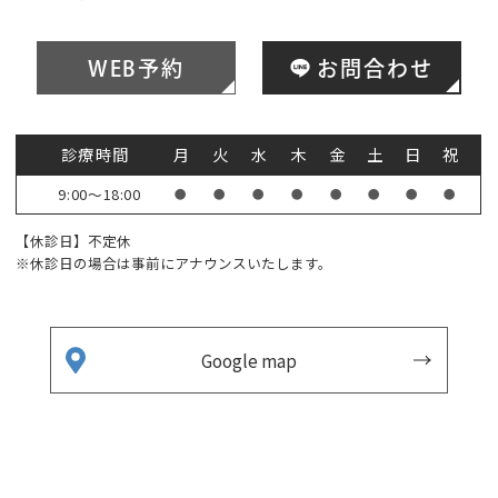
WEB予約
お問合わせ
診療時間
月
火
水
木
金
土
日
祝
9:00～18:00
●
●
●
●
●
●
●
●
【休診日】不定休
※休診日の場合は事前にアナウンスいたします。
Google map