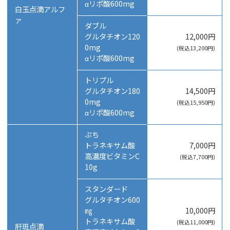
αリポ酸600mg
白玉点滴アルフ
ァ
ダブル
グルタチオン120
12,000円
0mg
(税込13,200円)
αリポ酸600mg
トリプル
グルタチオン180
14,500円
0mg
(税込15,950円)
αリポ酸600mg
ぷち
トラネキサム酸
7,000円
高濃度ビタミンC
(税込7,700円)
10g
スタンダード
グルタチオン600
㎎
10,000円
トラネキサム酸
(税込11,000円)
肝斑点滴