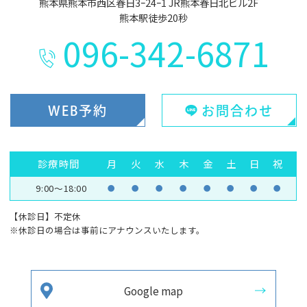
熊本県熊本市西区春日3ｰ24ｰ1 JR熊本春日北ビル2F
熊本駅徒歩20秒
096-342-6871
WEB予約
お問合わせ
診療時間
月
火
水
木
金
土
日
祝
9:00～18:00
●
●
●
●
●
●
●
●
【休診日】不定休
※休診日の場合は事前にアナウンスいたします。
Google map