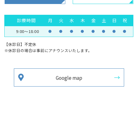
診療時間
月
火
水
木
金
土
日
祝
9:00～18:00
●
●
●
●
●
●
●
●
【休診日】不定休
※休診日の場合は事前にアナウンスいたします。
Google map