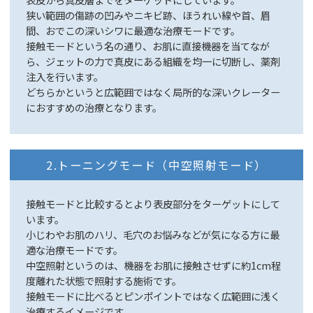
狭い範囲の傷跡の凹みやニキビ跡、ほうれい線や首、眉
間、おでこの深いシワに最適な治療モードです。
接触モードという名の通り、お肌に直接機器を当てなが
ら、ジェットの力で真皮にある組織を均一に切断し、薬剤
注入を行います。
どちらかというと広範囲ではなく局所的な深いクレーター
におすすめの治療となります。
2.トーニングモード（中空照射モード）
接触モードと比較するとより表皮部分をターゲットにして
います。
小じわやお肌のハリ、毛穴のお悩みなどが気になる方に最
適な治療モードです。
中空照射というのは、機器をお肌に接触させずに約1cm程
度離れた状態で照射する施術です。
接触モードに比べるとピンポイントではなく広範囲に浅く
治療するイメージです。