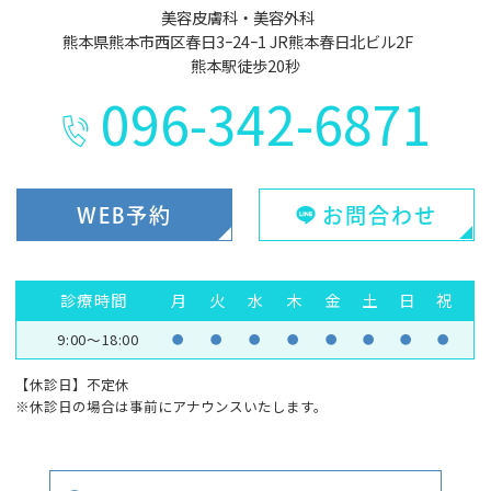
美容皮膚科・美容外科
熊本県熊本市西区春日3ｰ24ｰ1 JR熊本春日北ビル2F
熊本駅徒歩20秒
096-342-6871
WEB予約
お問合わせ
診療時間
月
火
水
木
金
土
日
祝
9:00～18:00
●
●
●
●
●
●
●
●
【休診日】不定休
※休診日の場合は事前にアナウンスいたします。