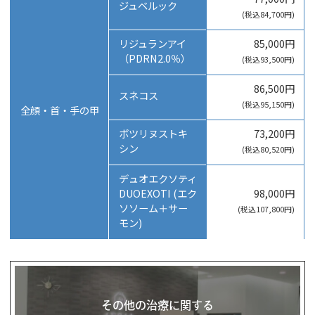
ジュベルック
(税込84,700円)
リジュランアイ
85,000円
（PDRN2.0％）
(税込93,500円)
86,500円
スネコス
(税込95,150円)
全顔・首・手の甲
ボツリヌストキ
73,200円
シン
(税込80,520円)
デュオエクソティ
DUOEXOTI (エク
98,000円
ソソーム＋サー
(税込107,800円)
モン)
その他の治療に関する