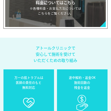
料金についてはこちら
※各種料金・お支払方法については
こちらをご覧ください。
アトールクリニックで
安心して
施術を受けて
いただくための取り組み
万一の肌トラブルは
途中解約・返金OK
医師の責任のもと
施術回数の
無料対応
残金を返金