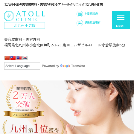
北九州小倉の美容皮膚科・美容外科ならアトールクリニック北九州小倉院
北九州小倉の美容皮膚科・美容外科ならアトールクリニック北九州小倉院
土日祝診療
提携駐車場有
美容皮膚科・美容外科
福岡県北九州市小倉北区魚町2-3-20 第30エルザビル4Ｆ JR小倉駅徒歩5分
Powered by
Translate