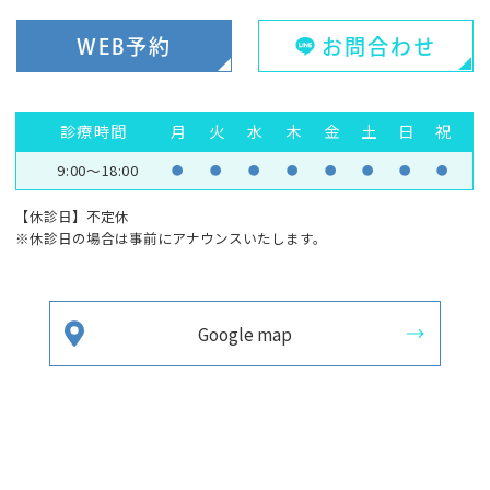
WEB予約
お問合わせ
診療時間
月
火
水
木
金
土
日
祝
9:00～18:00
●
●
●
●
●
●
●
●
【休診日】不定休
※休診日の場合は事前にアナウンスいたします。
Google map