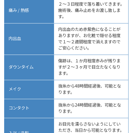
２〜３日程度で落ち着いてきます。
痛み / 熱感
施術後、痛み止めをお渡し致しま
す。
内出血のため赤紫色になることが
ありますが、お化粧で隠せる程度
内出血
で１〜２週間程度で消えますので
ご安心ください。
傷跡は、１か月程度赤みが残りま
ダウンタイム
すが２〜３ヶ月で目立たなくなり
ます。
抜糸から48時間経過後、可能とな
メイク
ります。
抜糸から24時間経過後、可能とな
コンタクト
ります。
お目元を濡らさないようにしてい
ただき、当日から可能となります。
入浴 / 洗髪