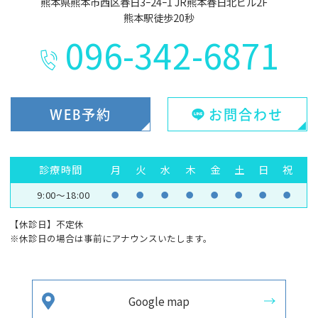
熊本県熊本市西区春日3ｰ24ｰ1 JR熊本春日北ビル2F
熊本駅徒歩20秒
096-342-6871
WEB予約
お問合わせ
診療時間
月
火
水
木
金
土
日
祝
9:00～18:00
●
●
●
●
●
●
●
●
【休診日】不定休
※休診日の場合は事前にアナウンスいたします。
Google map