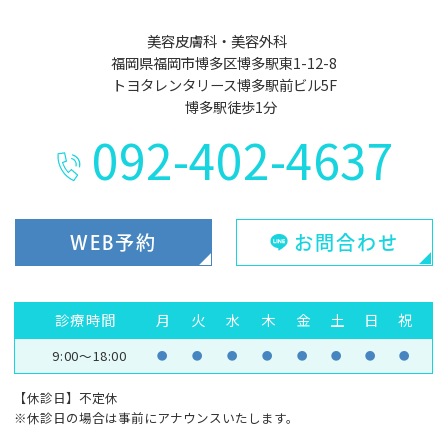
美容皮膚科・美容外科
福岡県福岡市博多区博多駅東1-12-8
トヨタレンタリース博多駅前ビル5F
博多駅徒歩1分
092-402-4637
WEB予約
お問合わせ
診療時間
月
火
水
木
金
土
日
祝
9:00～18:00
●
●
●
●
●
●
●
●
【休診日】不定休
※休診日の場合は事前にアナウンスいたします。