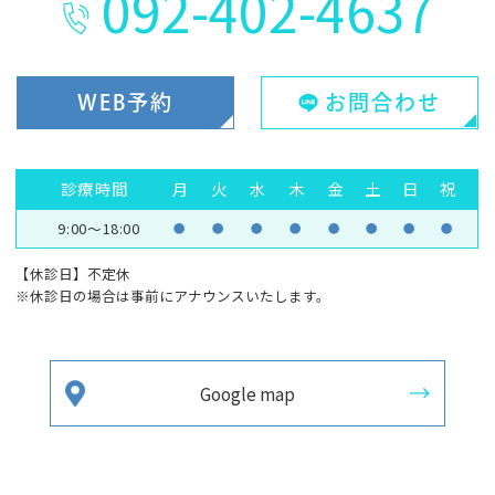
092-402-4637
WEB予約
お問合わせ
診療時間
月
火
水
木
金
土
日
祝
9:00～18:00
●
●
●
●
●
●
●
●
【休診日】不定休
※休診日の場合は事前にアナウンスいたします。
Google map