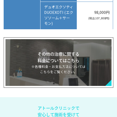
デュオエクソティ
DUOEXOTI (エク
98,000円
ソソーム＋サー
(税込107,800円)
モン)
その他の治療に関する
料金についてはこちら
※各種料金・お支払方法については
こちらをご覧ください。
アトールクリニックで
安心して
施術を受けて