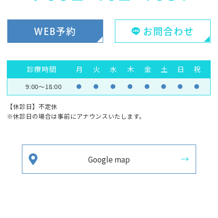
WEB予約
お問合わせ
診療時間
月
火
水
木
金
土
日
祝
9:00～18:00
●
●
●
●
●
●
●
●
【休診日】不定休
※休診日の場合は事前にアナウンスいたします。
Google map