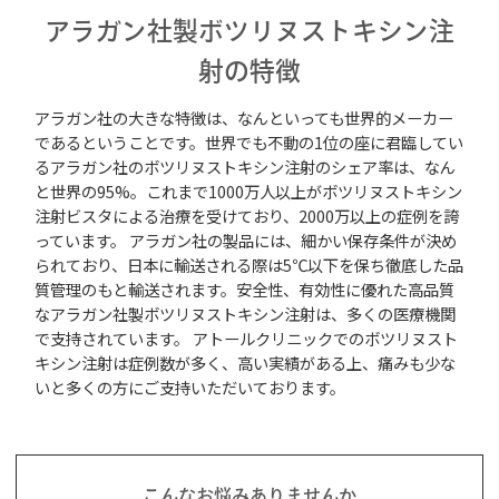
アラガン社製ボツリヌストキシン注
射
の特徴
アラガン社の大きな特徴は、なんといっても世界的メーカー
であるということです。世界でも不動の1位の座に君臨してい
るアラガン社のボツリヌストキシン注射
のシェア率は、なん
と世界の95%。これまで1000万人以上がボツリヌストキシン
注射
ビスタによる治療を受けており、2000万以上の症例を誇
っています。 アラガン社の製品には、細かい保存条件が決め
られており、日本に輸送される際は5℃以下を保ち徹底した品
質管理のもと輸送されます。安全性、有効性に優れた高品質
なアラガン社製ボツリヌストキシン注射
は、多くの医療機関
で支持されています。 アトールクリニックでのボツリヌスト
キシン注射
は症例数が多く、高い実績がある上、痛みも少な
いと多くの方にご支持いただいております。
こんなお悩みありませんか