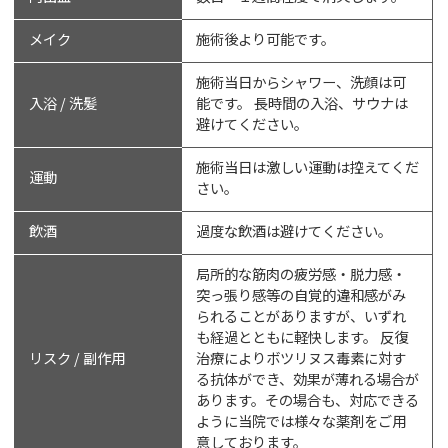
メイク
施術後より可能です。
施術当日からシャワー、洗顔は可
入浴 / 洗髪
能です。 長時間の入浴、サウナは
避けてください。
施術当日は激しい運動は控えてくだ
運動
さい。
飲酒
過度な飲酒は避けてください。
局所的な筋肉の疲労感・脱力感・
突っ張り感等の自覚的違和感がみ
られることがありますが、いずれ
も経過とともに軽快します。 反復
リスク / 副作用
治療によりボツリヌス毒素に対す
る抗体ができ、効果が薄れる場合が
あります。その場合も、対応できる
ように当院では様々な薬剤をご用
意しております。