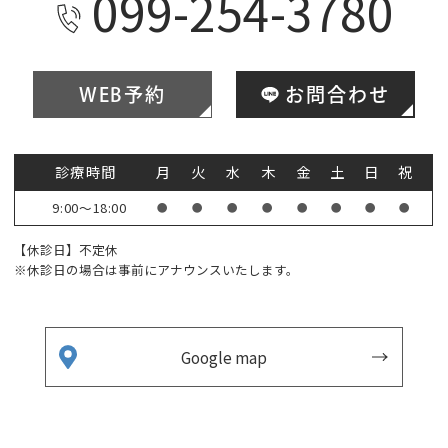
099-254-3780
WEB予約
お問合わせ
診療時間
月
火
水
木
金
土
日
祝
9:00～18:00
●
●
●
●
●
●
●
●
【休診日】不定休
※休診日の場合は事前にアナウンスいたします。
Google map