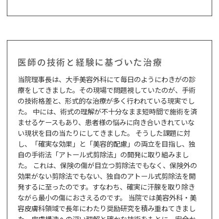
医師の技術と経験に基づいた治療
当院理事長は、大手美容外科にて毎日のようにわきがの診
療をしてきました。その現場で問題視していたのが、手術
の技術格差と、形式的な治療が多く行われている現実でし
た。 中には、術式の理解が不十分なまま短時間で施術を済
ませるケースもあり、患者様の悩みに向き合いきれていな
い現状を目の当たりにしてきました。 そうした課題に対
し、「確実な効果」と「美容的配慮」の両立を目指し、独
自の手術法「アトール式剪除法」の開発に取り組みまし
た。 これは、保険の傷が目立つ剪除法でもなく、保険外の
効果がない剪除法でもない、独自のアトール式剪除法を開
発するに至ったのです。すなわち、確実に汗腺を取り除き
ながら最小の傷におさえるのです。 当院では美容外科・美
容皮膚科領域で長年にわたり奨励研究を積み重ねてきまし
た。皮膚構造への深い理解と確かな技術をもとに、安全か