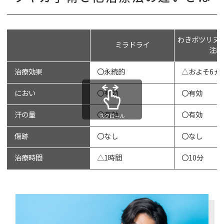
わきボツリヌ
ミラドライ
注射
治療効果
〇永続的
△およそ6ヵ
におい
〇有効
〇有効
汗の量
〇有効
〇有効
スクロール
傷跡
〇なし
〇なし
治療時間
△1時間
〇10分