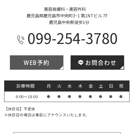
美容皮膚科・美容外科
鹿児島県鹿児島市中央町3−1 第1NTビル 7F
鹿児島中央駅徒歩1分
099-254-3780
WEB予約
お問合わせ
診療時間
月
火
水
木
金
土
日
祝
9:00～18:00
●
●
●
●
●
●
●
●
【休診日】不定休
※休診日の場合は事前にアナウンスいたします。