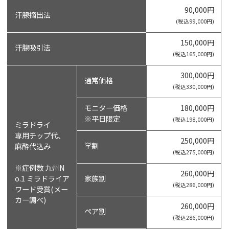
90,000円
汗腺摘出法
(税込99,000円)
150,000円
汗腺吸引法
(税込165,000円)
300,000円
通常価格
(税込330,000円)
モニター価格
180,000円
※平日限定
(税込198,000円)
ミラドライ
専用チップ代、
250,000円
学割
麻酔代込み
(税込275,000円)
※症例数 九州N
260,000円
o.1 ミラドライア
家族割
(税込286,000円)
ワード受賞(メー
カー調べ)
260,000円
ペア割
(税込286,000円)