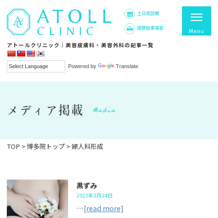
土日祝診療
提携駐車場有
アトールクリニック｜美容皮膚科・美容外科の記事一覧
Powered by
Translate
Media
メディア掲載
TOP
>
博多院トップ
>
婦人科形成
黒ずみ
2023年3月24日
…
[read more]