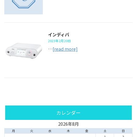
インディバ
2023年2月20日
…
[read more]
カレンダー
2026年8月
月
火
水
木
金
土
日
1
2