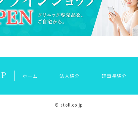
AP
ホーム
法人紹介
理事長紹介
© atoll.co.jp