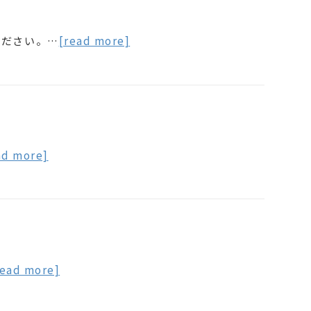
ください。…
[read more]
ad more]
read more]