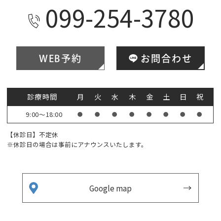
099-254-3780
WEB予約
お問合わせ
診療時間
月
火
水
木
金
土
日
祝
9:00～18:00
●
●
●
●
●
●
●
●
【休診日】不定休
※休診日の場合は事前にアナウンスいたします。
Google map