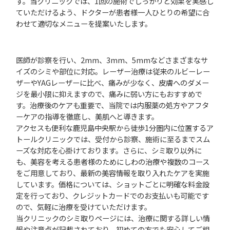
す。当クリニックでは、1回の施術でしっかりと効果を実感し
ていただけるよう、ドクターが患者様一人ひとりの希望に合
わせて適切なメニューを提案いたします。
医師が診察を行い、2mm、3mm、5mmなどさまざまなサ
イズのシミや部位に対応。レーザー治療は従来のルビーレー
ザーやYAGレーザーに比べ、痛みが少なく、皮膚へのダメー
ジを最小限に抑えますので、痛みに弱い方にもおすすめで
す。治療後のケアも重要で、当院では内服薬の処方やアフタ
ーケアの指導を徹底し、美肌へと導きます。
アクセスも便利な鹿児島中央駅から徒歩1分圏内に位置するア
トールクリニックでは、受付から診察、施術に至るまでスム
ーズな対応を心掛けております。さらに、シミ取り以外に
も、美容を考える患者様のためにしわの治療や複数のコース
をご用意しており、最新の美容情報を取り入れたケアを実施
しています。価格については、ショットごとに明確な料金設
定を行っており、クレジットカードでのお支払いも可能です
ので、気軽に治療を受けていただけます。
当クリニックのシミ取りページには、治療に関する詳しい情
報や注意点が記載されており、初めての方でも安心してご相