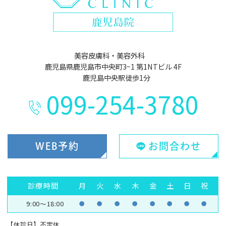
美容皮膚科・美容外科
鹿児島県鹿児島市中央町3−1 第1NTビル 4F
鹿児島中央駅徒歩1分
099-254-3780
WEB予約
お問合わせ
診療時間
月
火
水
木
金
土
日
祝
9:00～18:00
●
●
●
●
●
●
●
●
【休診日】不定休