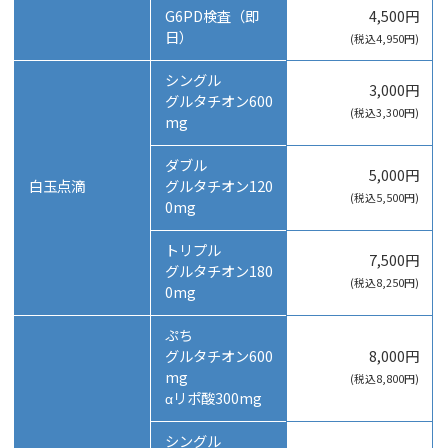
G6PD検査（即
4,500円
日）
(税込4,950円)
シングル
3,000円
グルタチオン600
(税込3,300円)
mg
ダブル
5,000円
白玉点滴
グルタチオン120
(税込5,500円)
0mg
トリプル
7,500円
グルタチオン180
(税込8,250円)
0mg
ぷち
グルタチオン600
8,000円
mg
(税込8,800円)
αリポ酸300mg
シングル