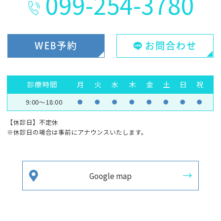
099-254-3780
WEB予約
お問合わせ
診療時間
月
火
水
木
金
土
日
祝
9:00～18:00
●
●
●
●
●
●
●
●
【休診日】不定休
※休診日の場合は事前にアナウンスいたします。
Google map