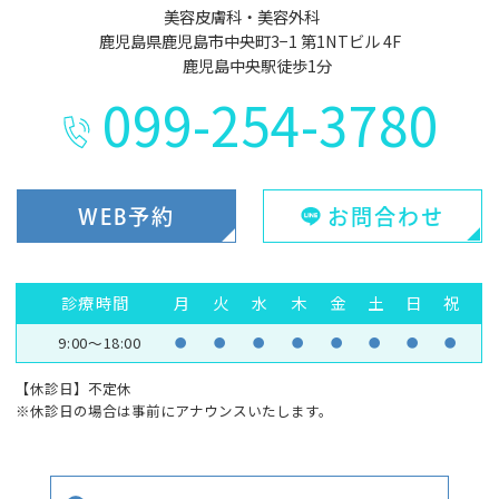
美容皮膚科・美容外科
鹿児島県鹿児島市中央町3−1 第1NTビル 4F
鹿児島中央駅徒歩1分
099-254-3780
WEB予約
お問合わせ
診療時間
月
火
水
木
金
土
日
祝
9:00～18:00
●
●
●
●
●
●
●
●
【休診日】不定休
※休診日の場合は事前にアナウンスいたします。