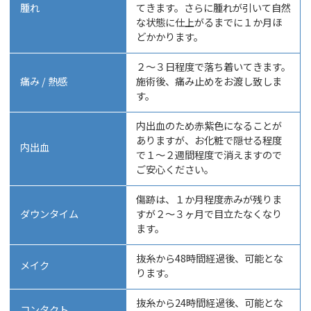
腫れ
てきます。さらに腫れが引いて自然
な状態に仕上がるまでに１か月ほ
どかかります。
２〜３日程度で落ち着いてきます。
痛み / 熱感
施術後、痛み止めをお渡し致しま
す。
内出血のため赤紫色になることが
ありますが、お化粧で隠せる程度
内出血
で１〜２週間程度で消えますので
ご安心ください。
傷跡は、１か月程度赤みが残りま
ダウンタイム
すが２〜３ヶ月で目立たなくなり
ます。
抜糸から48時間経過後、可能とな
メイク
ります。
抜糸から24時間経過後、可能とな
コンタクト