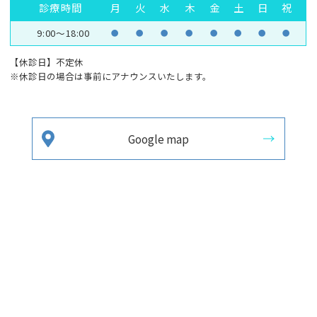
診療時間
月
火
水
木
金
土
日
祝
9:00～18:00
●
●
●
●
●
●
●
●
【休診日】不定休
※休診日の場合は事前にアナウンスいたします。
Google map