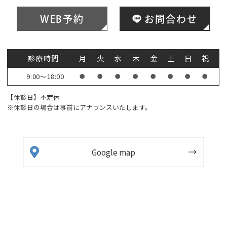
WEB予約
お問合わせ
診療時間
月
火
水
木
金
土
日
祝
9:00～18:00
●
●
●
●
●
●
●
●
【休診日】不定休
※休診日の場合は事前にアナウンスいたします。
Google map