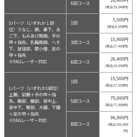
6回コース
(税込29,040円)
5,500円
1回
Sパーツ（いずれか１部
(税込6,050円)
位）うなじ、額、鼻下、あ
ご下、もみあげ周囲、手の
15,900円
甲＋指先、乳輪周囲、へそ
3回コース
(税込17,490円)
下、鼠径部、膝小僧、足の
甲＋指先
26,400円
※YAGレーザー対応
6回コース
(税込29,040円)
15,500円
1回
(税込17,050円)
Lパーツ（いずれか1部位）
上腕、前腕＋手の甲＋指
70,000円
先、胸部、腹部、背中上、
5回コース
(税込77,000円)
背中下、臀部、大腿、下腿
＋足の甲＋指先
96,000円
※YAGレーザー対応
8回コース
(税込105,600
円)