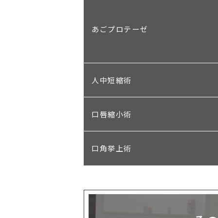
あごプロテーゼ
人中短縮術
口唇縮小術
口角挙上術