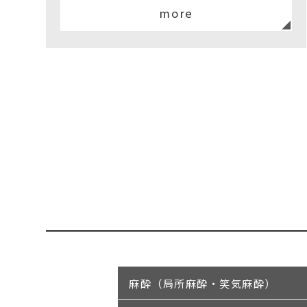
more
麻酔（局所麻酔・笑気麻酔）