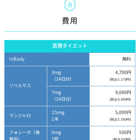
費用
医療ダイエット
InBody
無料
3mg
4,700円
（14日分）
(税込5,170円)
リベルサス
7mg
9,000円
（14日分）
(税込9,900円)
2.5mg
5,000円
マンジャロ
1本
(税込5,500円)
フォシーガ（後
5mg
500円
発品）
1錠
(税込550円)