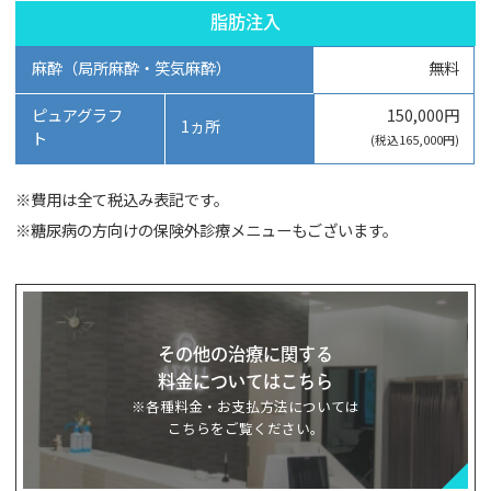
脂肪注入
麻酔（局所麻酔・笑気麻酔）
無料
ピュアグラフ
150,000円
1ヵ所
ト
(税込165,000円)
※費用は全て税込み表記です。
※糖尿病の方向けの保険外診療メニューもございます。
その他の治療に関する
料金についてはこちら
※各種料金・お支払方法については
こちらをご覧ください。