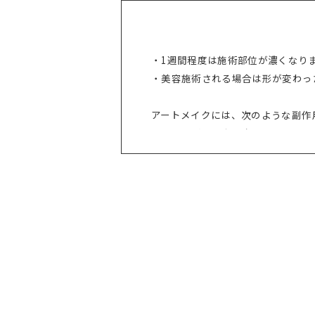
・1週間程度は施術部位が濃くなり
・美容施術される場合は形が変わっ
アートメイクには、次のような副作
・痛み、腫れ、内出血
・感染や創傷治癒の遅延・瘢痕化
・アレルギー
・ケロイド
・色素沈着・色素不定着・色素の変
・麻酔によるトラブル（紅斑、発疹