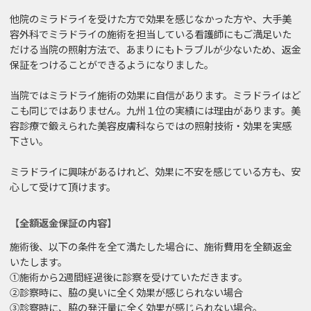
他院のミラドライを受けた方で効果を感じなかった方や、大手美
容外科でミラドライの施術を担当している看護師にもご満足いた
だける当院の照射方法で、あまりにもトラブルが少ないため、返金
保証をつけることができるようになりました。
当院ではミラドライ施術の効果に自信があります。ミラドライはど
こも同じではありません。九州１位の実績には理由があります。美
容診療で鍛えられた美容皮膚科ならではの照射技術・効果を実感
下さい。
ミラドライに興味があるけれど、効果に不安を感じている方も、安
心して受けて頂けます。
【全額返金保証の内容】
施術後、以下の条件を全て満たした場合に、施術費用を全額返金
いたします。
①施術から2週間経過後に診察を受けていただきます。
②診察時に、脇の臭いに全く効果が感じられない場合
③診察時に、脇の発汗量に全く効果が感じられない場合。