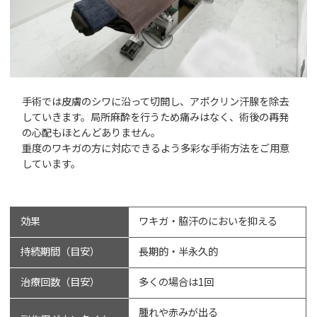
手術では皮膚のシワに沿って切開し、アポクリン汗腺を除去
していきます。局所麻酔を行うため痛みはなく、術後の再発
の心配もほとんどありません。
重度のワキガの方に対応できるよう多彩な手術方法をご用意
しています。
効果
ワキガ・脇汗のにおいを抑える
持続期間（目安）
長期的・半永久的
治療回数（目安）
多くの場合は1回
腫れや赤みが出る