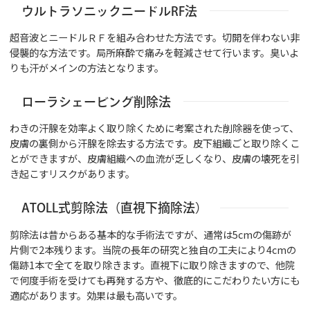
ウルトラソニックニードルRF法
超音波とニードルＲＦを組み合わせた方法です。切開を伴わない非
侵襲的な方法です。局所麻酔で痛みを軽減させて行います。臭いよ
りも汗がメインの方法となります。
ローラシェービング削除法
わきの汗腺を効率よく取り除くために考案された削除器を使って、
皮膚の裏側から汗腺を除去する方法です。皮下組織ごと取り除くこ
とができますが、皮膚組織への血流が乏しくなり、皮膚の壊死を引
き起こすリスクがあります。
ATOLL式剪除法（直視下摘除法）
剪除法は昔からある基本的な手術法ですが、通常は5cmの傷跡が
片側で2本残ります。当院の長年の研究と独自の工夫により4cmの
傷跡1本で全てを取り除きます。直視下に取り除きますので、他院
で何度手術を受けても再発する方や、徹底的にこだわりたい方にも
適応があります。効果は最も高いです。