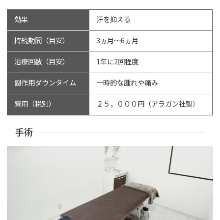
効果
汗を抑える
持続期間（目安）
3ヵ月～6ヵ月
治療回数（目安）
1年に2回程度
副作用ダウンタイム
一時的な腫れや痛み
費用（税別）
２５，０００円（アラガン社製）
手術