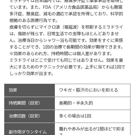
ミラドライは日本国内では、腋窩多汗症で薬事承認を取得し
ています。また、FDA（アメリカ食品医薬品局）からも腋窩
多汗症、腋臭症、減毛の適応で承認を所得しており、科学的
根拠のある医療行為です。
皮膚を切らずにマイクロ波（電磁波）を照射するミラドライ
は、傷跡が残らず、日常生活での支障もほとんどありませ
ん。治療当日からシャワー浴も可能です。効果をすぐに実感
することができ、1回の治療で長期間の効果が期待できます。
※効果のあらわれ方、持続時間には個人差があります。
ミラドライはどこで受けても同じではありません。効果を最
大にするためのテクニックが必要です。上手に当てれば1回で
しっかり効果が出ます。
効果
ワキガ・脇汗のにおいを抑える
持続期間（目安）
長期的・半永久的
治療回数（目安）
多くの場合は1回
腫れや赤みが出るが1間ほどで抑ま
副作用ダウンタイム
る